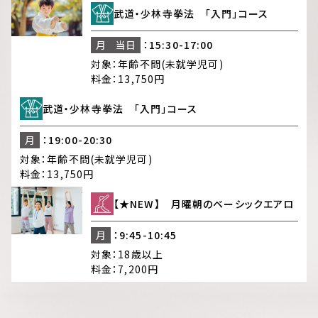
武道・少林寺拳法 「入門」コース
月
当日
：15:30-17:00
対象：
年齢不問(未就学児可)
料金：
13,750円
武道・少林寺拳法 「入門」コース
月
：19:00-20:30
対象：
年齢不問(未就学児可)
料金：
13,750円
【★NEW】 月曜朝のベーシックエアロ
月
：9:45-10:45
対象：
18歳以上
料金：
7,200円