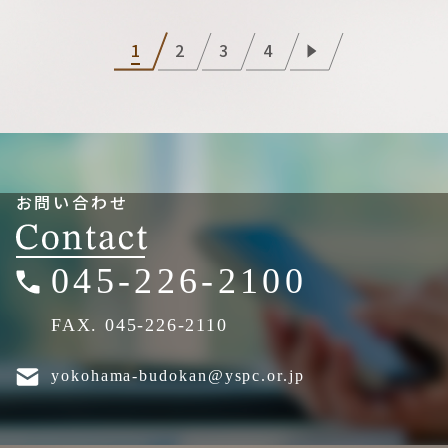
1
2
3
4
お問い合わせ
045-226-2100
FAX. 045-226-2110
yokohama-budokan@yspc.or.jp