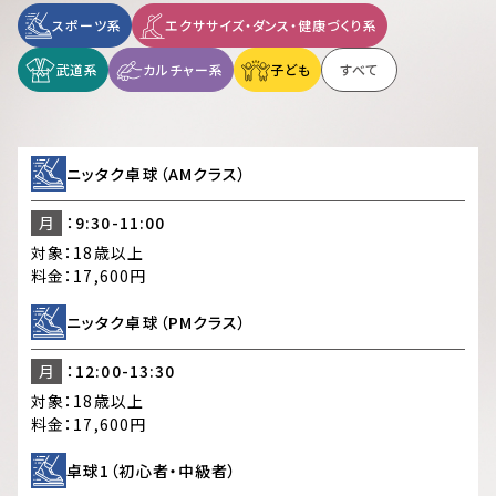
スポーツ系
エクササイズ・ダンス・健康づくり系
武道系
カルチャー系
子ども
すべて
ニッタク卓球（AMクラス）
月
：9:30-11:00
対象：
18歳以上
料金：
17,600円
ニッタク卓球（PMクラス）
月
：12:00-13:30
対象：
18歳以上
料金：
17,600円
卓球1（初心者・中級者）