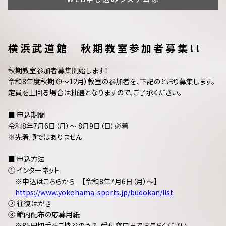
横浜武道館 秋期教室参加者募集!!
秋期教室参加者募集開始します！
令和8年度秋期（9～12月）教室の参加者を、下記のとおり募集します。
定員を上回る場合は抽選となりますので、ご了承ください。
■ 申込期間
令和8年7月6日（月）～ 8月9日（日）必着
※先着順ではありません
■ 申込方法
① インターネット
※申込はこちらから 【令和8年7月6日（月）～】
https://www.yokohama-sports.jp/budokan/list
② 往復はがき
③ 館内配布の応募用紙
※85円切手をご持参のうえ、受付窓口までお持ちください。