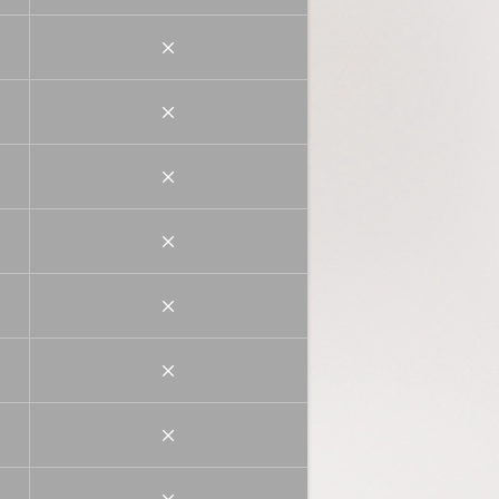
×
×
×
×
×
×
×