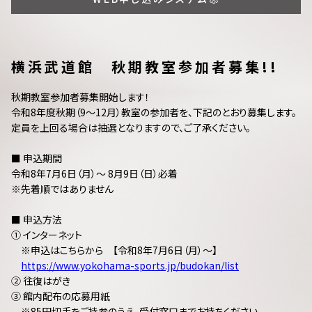
横浜武道館 秋期教室参加者募集!!
秋期教室参加者募集開始します！
令和8年度秋期（9～12月）教室の参加者を、下記のとおり募集します。
定員を上回る場合は抽選となりますので、ご了承ください。
■ 申込期間
令和8年7月6日（月）～ 8月9日（日）必着
※先着順ではありません
■ 申込方法
① インターネット
※申込はこちらから 【令和8年7月6日（月）～】
https://www.yokohama-sports.jp/budokan/list
② 往復はがき
③ 館内配布の応募用紙
※85円切手をご持参のうえ、受付窓口までお持ちください。