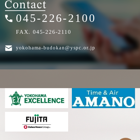
045-226-2100
FAX. 045-226-2110
yokohama-budokan@yspc.or.jp