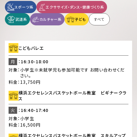
スポーツ系
エクササイズ・ダンス・健康づくり系
武道系
カルチャー系
子ども
すべて
こどもバレエ
月
：16:30-18:00
対象：
小学生※未就学児も参加可能です お問い合わせくだ
さい。
料金：
13,750円
横浜エクセレンスバスケットボール教室 ビギナークラ
ス
火
：16:40-17:40
対象：
小学生
料金：
16,500円
横浜エクセレンスバスケットボール教室 スキルアップ