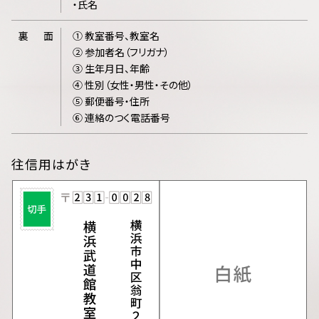
・氏名
裏
面
① 教室番号、教室名
② 参加者名（フリガナ）
③ 生年月日、年齢
④ 性別（女性・男性・その他）
⑤ 郵便番号・住所
⑥ 連絡のつく電話番号
往信用はがき