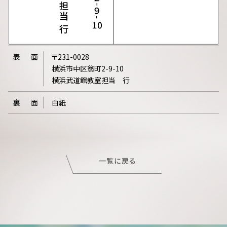
表
面
〒231-0028
横浜市中区翁町2-9-10
横浜武道館教室担当 行
裏
面
白紙
一覧に戻る