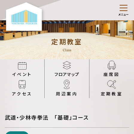
メニュー
定期教室
イベント
フロアマップ
座席図
アクセス
周辺案内
定期教室
武道・少林寺拳法 「基礎」コース