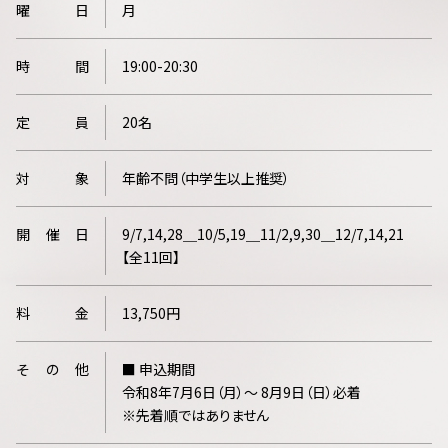
曜
日
月
時
間
19:00-20:30
定
員
20名
対
象
年齢不問（中学生以上推奨）
開
催
日
9/7,14,28＿10/5,19＿11/2,9,30＿12/7,14,21
【全11回】
料
金
13,750円
そ
の
他
■ 申込期間
令和8年7月6日（月）～ 8月9日（日）必着
※先着順ではありません