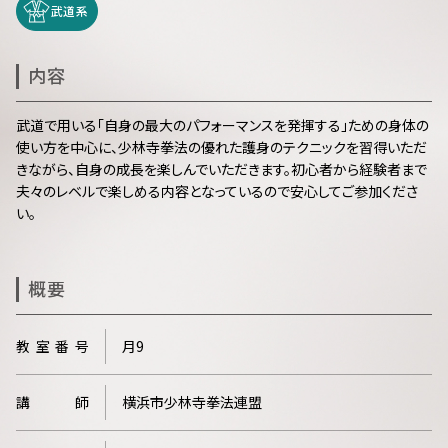
武道系
内容
武道で用いる「自身の最大のパフォーマンスを発揮する」ための身体の
使い方を中心に、少林寺拳法の優れた護身のテクニックを習得いただ
きながら、自身の成長を楽しんでいただきます。初心者から経験者まで
夫々のレベルで楽しめる内容となっているので安心してご参加くださ
い。
概要
教
室
番
号
月9
講
師
横浜市少林寺拳法連盟