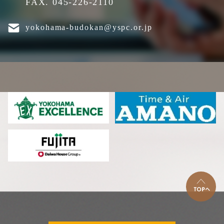
FAX. 045-226-2110
yokohama-budokan@yspc.or.jp