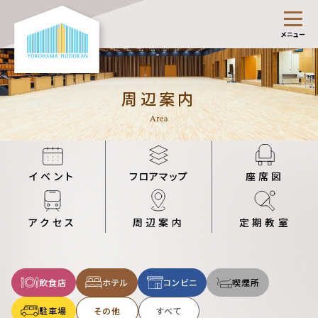
メニュー
周辺案内
イベント
フロアマップ
座席図
アクセス
周辺案内
定期教室
飲食店
ホテル
コンビニ
喫煙所
駐車場
その他
すべて