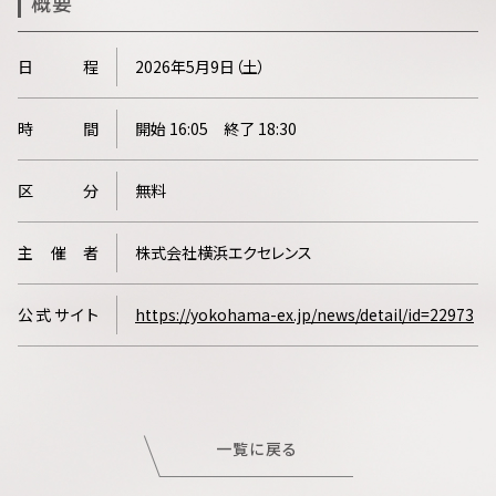
概要
日
程
2026年5月9日（
土
）
時
間
開始 16:05 終了 18:30
区
分
無料
主
催
者
株式会社横浜エクセレンス
公
式
サ
イ
ト
https://yokohama-ex.jp/news/detail/id=22973
一覧に戻る